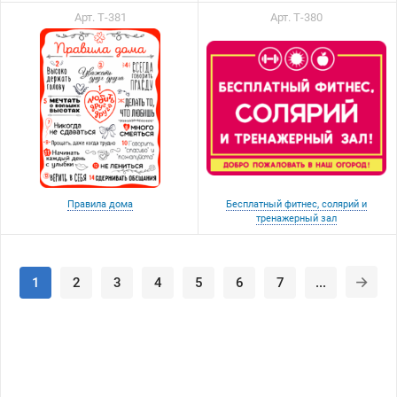
Арт. Т-381
Арт. Т-380
Правила дома
Бесплатный фитнес, солярий и
тренажерный зал
1
2
3
4
5
6
7
...