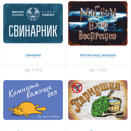
Свинарник
Маглам вход запрещен
Арт. Т-413
Арт. Т-215