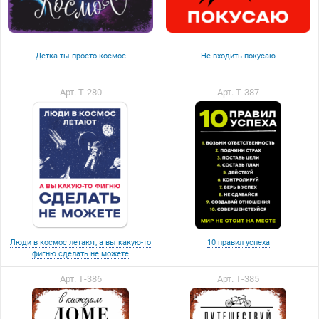
Детка ты просто космос
Не входить покусаю
Арт. Т-280
Арт. Т-387
Люди в космос летают, а вы какую-то
10 правил успеха
фигню сделать не можете
Арт. Т-386
Арт. Т-385