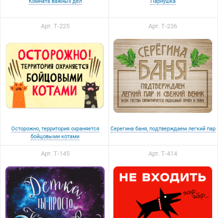
Комната важных дел
Парнушка
Арт. Т-225
Арт. Т-236
Осторожно, территория охраняется
Серегина баня, подтверждаем легкий пар
бойцовыми котами
Арт. Т-145
Арт. Т-414