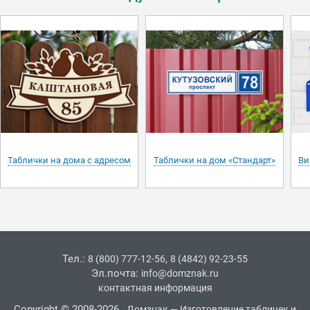
Таблички на дома с адресом
Таблички на дом «Стандарт»
Ви
Тел.:
,
8 (800) 777-12-56
8 (4842) 92-23-55
Эл.почта:
info@domznak.ru
контактная информация
Copyright © 2008-2026
Домзнак — Изготовление табличек и