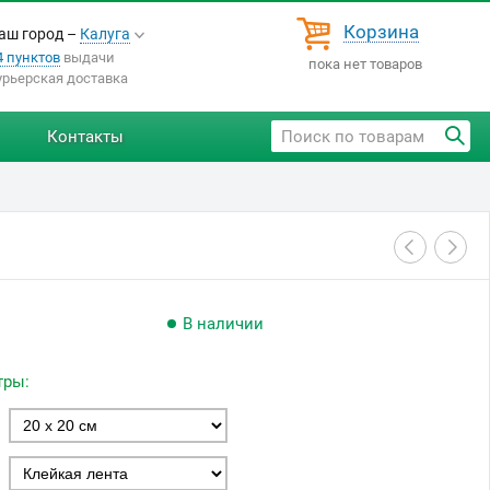
Корзина
аш город –
Калуга
4 пунктов
выдачи
пока нет товаров
урьерская доставка
Контакты
В наличии
тры: