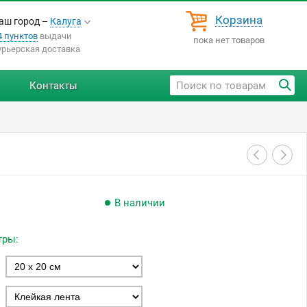
Корзина
аш город –
Калуга
4 пунктов
выдачи
пока нет товаров
урьерская доставка
Контакты
В наличии
тры: