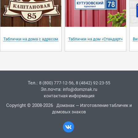
Таблички на дома с адресом
Таблички на дом «Стандарт»
Ви
Тел.:
,
8 (800) 777-12-56
8 (4842) 92-23-55
Эл.почта:
info@domznak.ru
контактная информация
Copyright © 2008-2026
Домзнак — Изготовление табличек и
домовых знаков