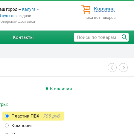
Корзина
аш город –
Калуга
4 пунктов
выдачи
пока нет товаров
урьерская доставка
Контакты
В наличии
тры:
Пластик ПВХ
- 705 руб.
Композит