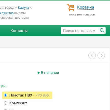
Корзина
аш город –
Калуга
4 пунктов
выдачи
пока нет товаров
урьерская доставка
Контакты
В наличии
тры:
Пластик ПВХ
- 743 руб.
Композит