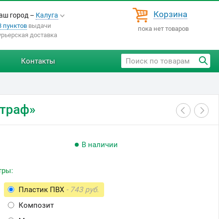
Корзина
аш город –
Калуга
3 пунктов
выдачи
пока нет товаров
урьерская доставка
Контакты
Штраф»
В наличии
тры:
Пластик ПВХ
- 743 руб.
Композит