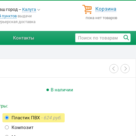
Корзина
аш город –
Калуга
4 пунктов
выдачи
пока нет товаров
урьерская доставка
Контакты
В наличии
тры:
Пластик ПВХ
- 624 руб.
Композит