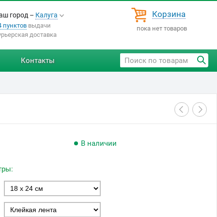
Корзина
аш город –
Калуга
4 пунктов
выдачи
пока нет товаров
урьерская доставка
Контакты
В наличии
тры: