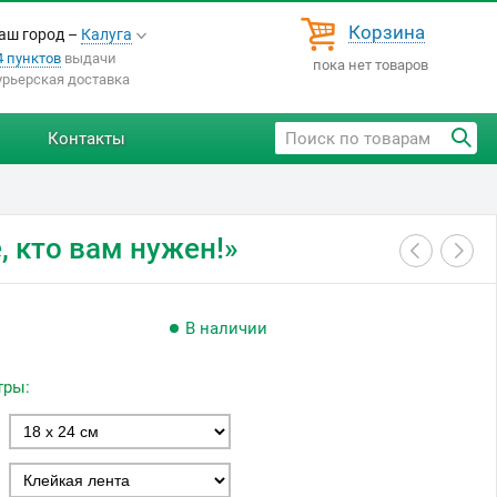
Корзина
аш город –
Калуга
4 пунктов
выдачи
пока нет товаров
урьерская доставка
Контакты
, кто вам нужен!»
В наличии
тры: