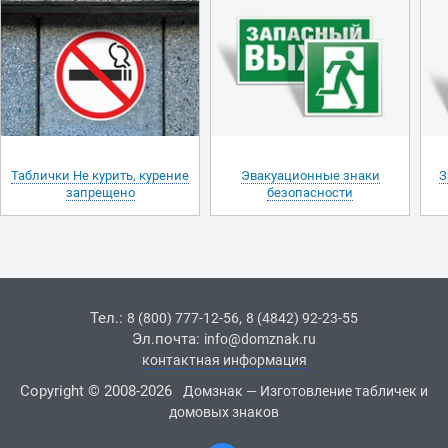
Таблички Не курить, курение
Эвакуационные знаки
З
запрещено
безопасности
Тел.:
,
8 (800) 777-12-56
8 (4842) 92-23-55
Эл.почта:
info@domznak.ru
контактная информация
Copyright © 2008-2026
Домзнак — Изготовление табличек и
домовых знаков