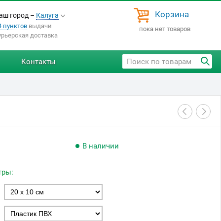
Корзина
аш город –
Калуга
4 пунктов
выдачи
пока нет товаров
урьерская доставка
Контакты
В наличии
тры: