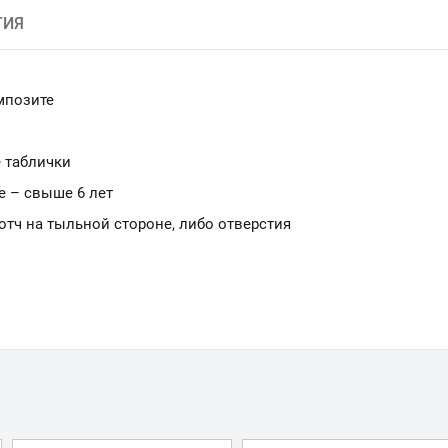
ТИЯ
мпозите
 таблички
е – свыше 6 лет
ч на тыльной стороне, либо отверстия